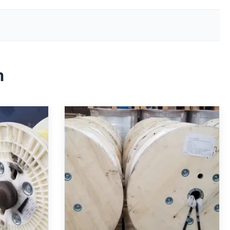
h
gglied
Exzellente chemische
5 Prozent
Beständigkeit Hochfeste
 die
verstärkte Polymer-Member,
ärkung
hergestellt durch Pultrusion,
P Strength
Product Description: The FRP Strength
geeignet für industrielle
inforced
Member is a high-performance Reinforced
Verwendung
nt designed
Polymer Structural Component designed