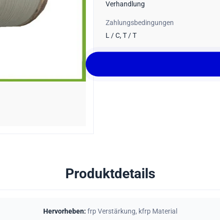
Verhandlung
Zahlungsbedingungen
L / C, T / T
Produktdetails
Hervorheben:
frp Verstärkung
,
kfrp Material