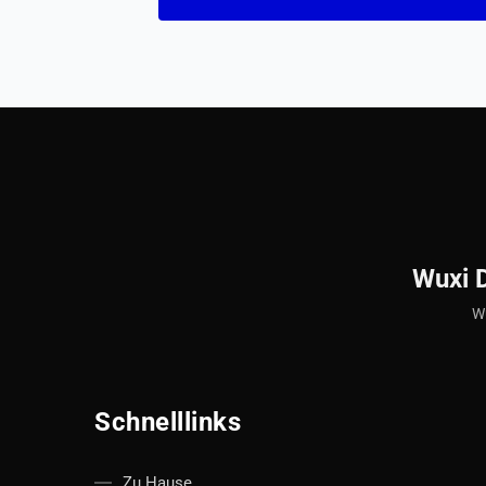
Wuxi 
Wu
Schnelllinks
Zu Hause