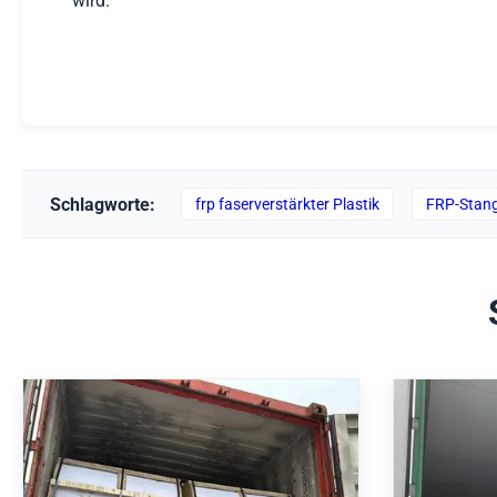
wird.
Schlagworte:
frp faserverstärkter Plastik
FRP-Stan
Transparent verstärkte
Durchm