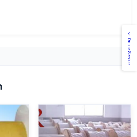
Online-Service
h
-Stab
Länge 50 km/Trommel