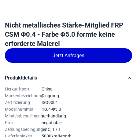
Nicht metallisches Stärke-Mitglied FRP
CSM Φ0.4 - Farbe Φ5.0 formte keine
erforderte Malerei
Jetzt Anfragen
Produktdetails
Herkunftsort
China
Markenbezeichnung
Dingrong
Zertifizierung
ISO9001
Modellnummer
Φ0.4-Φ5.0
Mindestbestellmenge
Verhandlung
Preis
negotiable
Zahlungsbedingungen
L / C, T / T
Lieferfähigkeit
5000km/Month