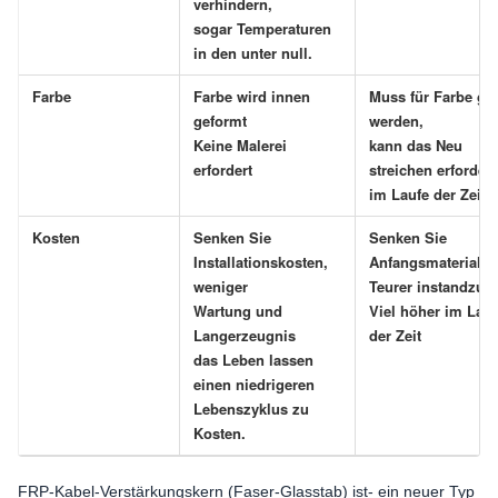
verhindern,
sogar Temperaturen
in den unter null.
Farbe
Farbe wird innen
Muss für Farbe ge
geformt
werden,
Keine Malerei
kann das Neu
erfordert
streichen erforder
im Laufe der Zeit
Kosten
Senken Sie
Senken Sie
Installationskosten,
Anfangsmaterialko
weniger
Teurer instandzuh
Wartung und
Viel höher im Lauf
Langerzeugnis
der Zeit
das Leben lassen
einen niedrigeren
Lebenszyklus zu
Kosten.
FRP-Kabel-Verstärkungskern (Faser-Glasstab) ist- ein neuer Typ