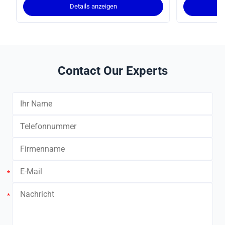
strukturelle Unterstützung
industriell
Details anzeigen
Contact Our Experts
*
*