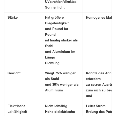
UVstrahlen/direktes
Sonnenlicht.
Stärke
Hat größere
Homogenes Materi
Biegefestigkeit
und Pound-for-
Pound
ist häufig stärker als
Stahl
und Aluminium im
Längs
Richtung.
Gewicht
Wiegt 75% weniger
Konnte das Anheb
als Stahl
erfordern
und 30% weniger als
zu setzen Ausrüst
Aluminium
zum sich zu bewe
und
Elektrische
Nicht leitfähig
Leitet Strom
Leitfähigkeit
Hohe dielektrische
Erdung des Potenz