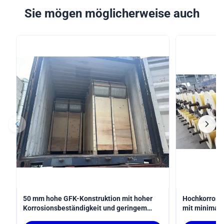
Sie mögen möglicherweise auch
50 mm hohe GFK-Konstruktion mit hoher
Hochkorrosi
Korrosionsbeständigkeit und geringem
mit minimal
Wartungsaufwand für langlebige
höherer Fest