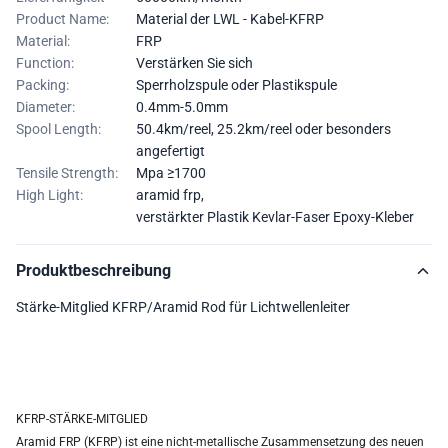
Product Name:
Material der LWL - Kabel-KFRP
Material:
FRP
Function:
Verstärken Sie sich
Packing:
Sperrholzspule oder Plastikspule
Diameter:
0.4mm-5.0mm
Spool Length:
50.4km/reel, 25.2km/reel oder besonders
angefertigt
Tensile Strength:
Mpa ≥1700
High Light:
aramid frp
,
verstärkter Plastik Kevlar-Faser Epoxy-Kleber
Produktbeschreibung
Stärke-Mitglied KFRP/Aramid Rod für Lichtwellenleiter
KFRP-STÄRKE-MITGLIED
Aramid FRP (KFRP) ist eine nicht-metallische Zusammensetzung des neuen