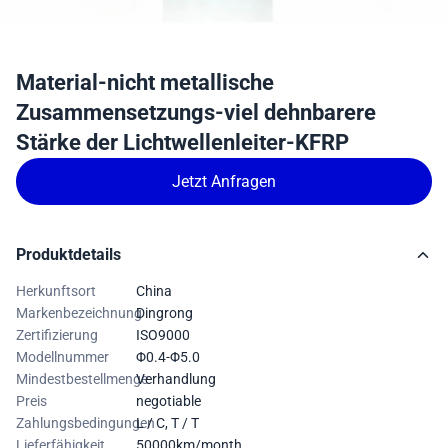
Material-nicht metallische
Zusammensetzungs-viel dehnbarere
Stärke der Lichtwellenleiter-KFRP
Jetzt Anfragen
Produktdetails
Herkunftsort
China
Markenbezeichnung
Dingrong
Zertifizierung
ISO9000
Modellnummer
Φ0.4-Φ5.0
Mindestbestellmenge
Verhandlung
Preis
negotiable
Zahlungsbedingungen
L / C, T / T
Lieferfähigkeit
50000km/month