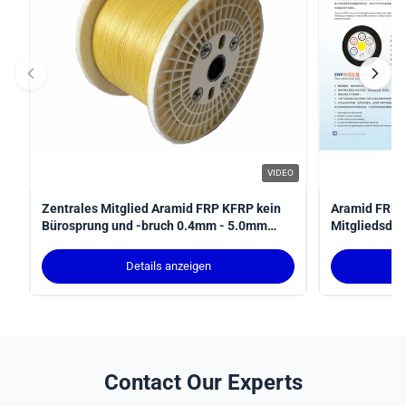
VIDEO
Zentrales Mitglied Aramid FRP KFRP kein
Aramid FRP S
Bürosprung und -bruch 0.4mm - 5.0mm
Mitgliedsde
Durchmesser
Details anzeigen
Contact Our Experts