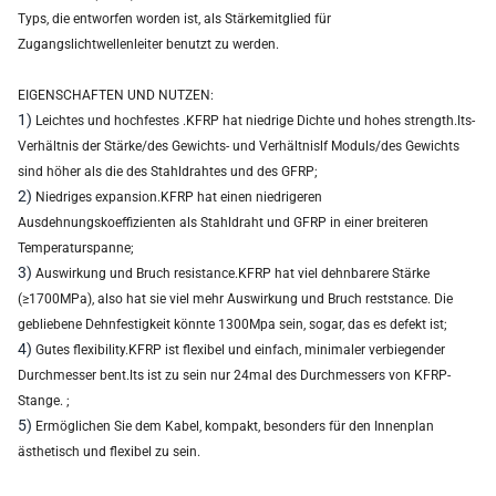
Typs, die entworfen worden ist, als Stärkemitglied für
Zugangslichtwellenleiter benutzt zu werden.
EIGENSCHAFTEN UND NUTZEN:
1)
Leichtes und hochfestes .KFRP hat niedrige Dichte und hohes strength.lts-
Verhältnis der Stärke/des Gewichts- und Verhältnislf Moduls/des Gewichts
sind höher als die des Stahldrahtes und des GFRP;
2)
Niedriges expansion.KFRP hat einen niedrigeren
Ausdehnungskoeffizienten als Stahldraht und GFRP in einer breiteren
Temperaturspanne;
3)
Auswirkung und Bruch resistance.KFRP hat viel dehnbarere Stärke
(≥1700MPa), also hat sie viel mehr Auswirkung und Bruch reststance. Die
gebliebene Dehnfestigkeit könnte 1300Mpa sein, sogar, das es defekt ist;
4)
Gutes flexibility.KFRP ist flexibel und einfach, minimaler verbiegender
Durchmesser bent.lts ist zu sein nur 24mal des Durchmessers von KFRP-
Stange. ;
5)
Ermöglichen Sie dem Kabel, kompakt, besonders für den Innenplan
ästhetisch und flexibel zu sein.