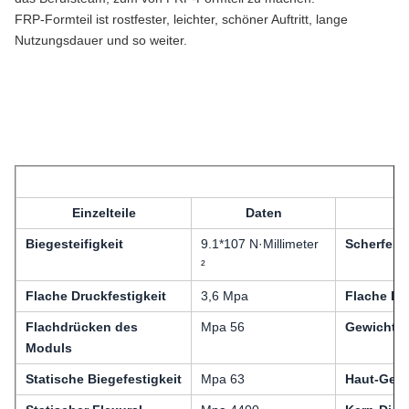
FRP-Formteil ist rostfester, leichter, schöner Auftritt, lange
Nutzungsdauer und so weiter.
Einzelteile
Daten
Ei
Biegesteifigkeit
9.1*107 N·Millimeter
Scherfesti
²
Flache Druckfestigkeit
3,6 Mpa
Flache De
Flachdrücken des
Mpa 56
Gewicht
Moduls
Statische Biegefestigkeit
Mpa 63
Haut-Gewi