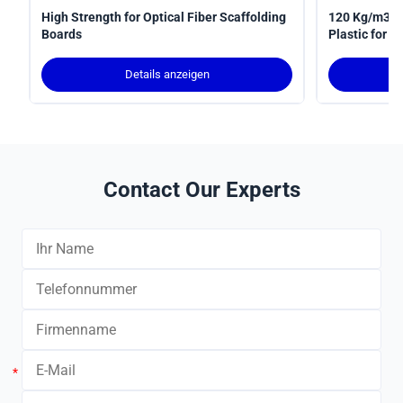
High Strength for Optical Fiber Scaffolding
120 Kg/m3 De
Boards
Plastic for F
Details anzeigen
Contact Our Experts
*