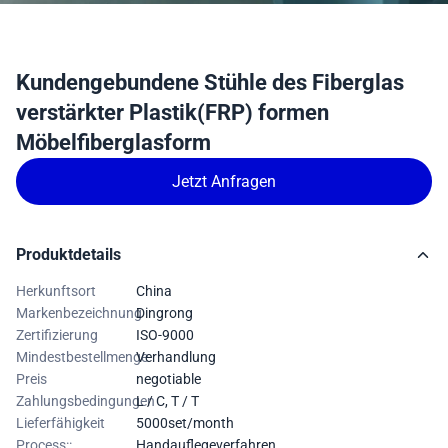
Kundengebundene Stühle des Fiberglas
verstärkter Plastik(FRP) formen
Möbelfiberglasform
Jetzt Anfragen
Produktdetails
Herkunftsort
China
Markenbezeichnung
Dingrong
Zertifizierung
ISO-9000
Mindestbestellmenge
Verhandlung
Preis
negotiable
Zahlungsbedingungen
L / C, T / T
Lieferfähigkeit
5000set/month
Process::
Handauflegeverfahren