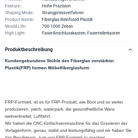
Feature::
Hohe Präzision
Shaping Mode::
Strangpressverfahren
Product Name::
Fiberglas Reinfored Plastik
Mould Life::
700-1000 Zeiten
High Light:
FaserAnschlusskasten
,
Faserteilerkasten
Produktbeschreibung
Kundengebundene Stühle des Fiberglas verstärkter
Plastik(FRP) formen Möbelfiberglasform
FRP-Formteil, ist es für FRP-Produkt, wie Boot und so weiter
produzieren, yatch, waterpark, die gesundheitliche Ware
weitverbreitet, Luftfahrt.
Wir haben die CNC-fünfachsenmaschine für das Gravieren der
Vorlagenform, genau, stabil und leistungsfähig und wir haben Sie
das Berufsteam, zum von FRP-Formteil zu machen.