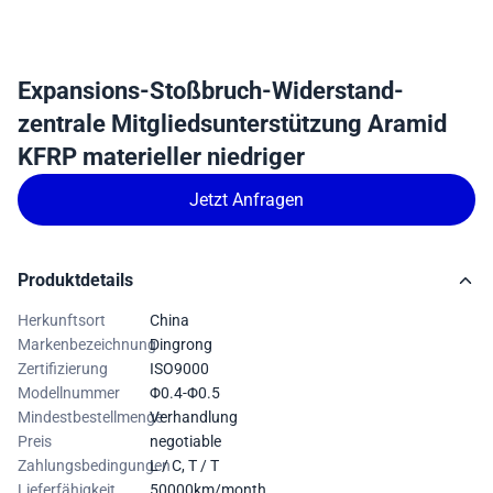
Expansions-Stoßbruch-Widerstand-
zentrale Mitgliedsunterstützung Aramid
KFRP materieller niedriger
Jetzt Anfragen
Produktdetails
Herkunftsort
China
Markenbezeichnung
Dingrong
Zertifizierung
ISO9000
Modellnummer
Φ0.4-Φ0.5
Mindestbestellmenge
Verhandlung
Preis
negotiable
Zahlungsbedingungen
L / C, T / T
Lieferfähigkeit
50000km/month