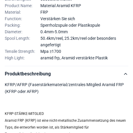
Product Name:
Material Aramid KFRP
Material:
FRP
Function:
Verstärken Sie sich
Packing:
Sperrholzspule oder Plastikspule
Diameter:
0.4mm-5.0mm
Spool Length:
50.4km/reel, 25.2km/reel oder besonders
angefertigt
Tensile Strength:
Mpa ≥1700
High Light:
aramid frp
,
Aramid verstärkte Plastik
Produktbeschreibung
KFRP/AFRP {Faserstärkematerial/zentrales Mitglied Aramid FRP
(KFRP oder AFRP)
KFRP-STÄRKE-MITGLIED
Aramid FRP (KFRP) ist eine nicht-metallische Zusammensetzung des neuen
Typs, die entworfen worden ist, als Stärkemitglied für