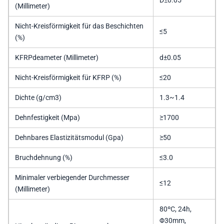
D±0.05
(Millimeter)
Nicht-Kreisförmigkeit für das Beschichten
≤5
(%)
KFRPdeameter (Millimeter)
d±0.05
Nicht-Kreisförmigkeit für KFRP (%)
≤20
Dichte (g/cm3)
1.3~1.4
Dehnfestigkeit (Mpa)
≥1700
Dehnbares Elastizitätsmodul (Gpa)
≥50
Bruchdehnung (%)
≤3.0
Minimaler verbiegender Durchmesser
≤12
(Millimeter)
80ºC, 24h,
Φ30mm,