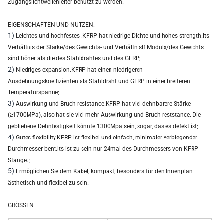
Zugangslichtwellenleiter benutzt zu werden.
EIGENSCHAFTEN UND NUTZEN:
1)
Leichtes und hochfestes .KFRP hat niedrige Dichte und hohes strength.lts-
Verhältnis der Stärke/des Gewichts- und Verhältnislf Moduls/des Gewichts
sind höher als die des Stahldrahtes und des GFRP;
2)
Niedriges expansion.KFRP hat einen niedrigeren
Ausdehnungskoeffizienten als Stahldraht und GFRP in einer breiteren
Temperaturspanne;
3)
Auswirkung und Bruch resistance.KFRP hat viel dehnbarere Stärke
(≥1700MPa), also hat sie viel mehr Auswirkung und Bruch reststance. Die
gebliebene Dehnfestigkeit könnte 1300Mpa sein, sogar, das es defekt ist;
4)
Gutes flexibility.KFRP ist flexibel und einfach, minimaler verbiegender
Durchmesser bent.lts ist zu sein nur 24mal des Durchmessers von KFRP-
Stange. ;
5)
Ermöglichen Sie dem Kabel, kompakt, besonders für den Innenplan
ästhetisch und flexibel zu sein.
GRÖSSEN