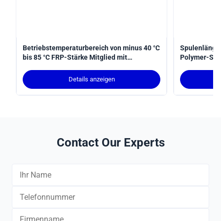
Betriebstemperaturbereich von minus 40 °C
Spulenlänge
bis 85 °C FRP-Stärke Mitglied mit
Polymer-Stru
ausgezeichneter chemischer Beständigkeit
Installation
und 1,5-prozentiger Verlängerung beim
gewährleiste
Details anzeigen
Bruch entwickelt Kabelstärke
sicherzustellen
Contact Our Experts