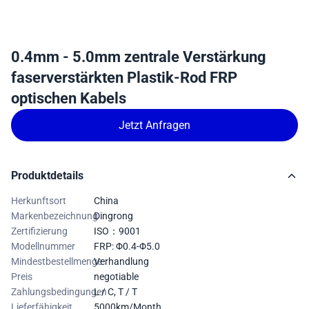
0.4mm - 5.0mm zentrale Verstärkung
faserverstärkten Plastik-Rod FRP
optischen Kabels
Jetzt Anfragen
Produktdetails
Herkunftsort
China
Markenbezeichnung
Dingrong
Zertifizierung
ISO：9001
Modellnummer
FRP: Φ0.4-Φ5.0
Mindestbestellmenge
Verhandlung
Preis
negotiable
Zahlungsbedingungen
L / C, T / T
Lieferfähigkeit
5000km/Month