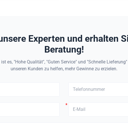
 Gewicht für industrielle
geringem Gewicht fü
d structural integrity Superior
conditions. Key Advantages 
Anwendungen
Bauverstärkun
corrosion and
corrosion resistance 
unsere Experten und erhalten S
Beratung!
ist es, "Hohe Qualität", "Guten Service" und "Schnelle Lieferung
unseren Kunden zu helfen, mehr Gewinne zu erzielen.
*