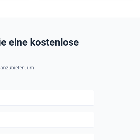
r die
Verstärkung von Bauwerken
Exceptional
40Dmm Height: 50 mm Weight: 85 Kg
g
for
Density: 1.8 g/cm³ Standard Length: 6
meters
ie eine kostenlose
" anzubieten, um