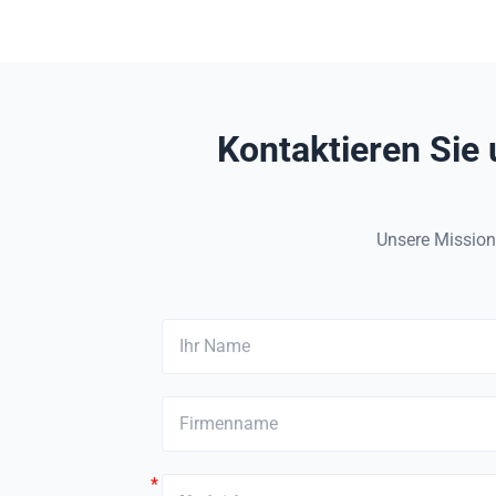
langlebige strukturelle Unterstützung
geringem
Resistance Unlike traditional steel
and enhance
reinforcement, this FRP member
Kontaktieren Sie 
Unsere Mission 
*