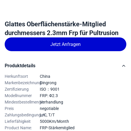
Glattes Oberflächenstärke-Mitglied
durchmessers 2.3mm Frp für Pultrusion
Jetzt Anfragen
Produktdetails
Herkunftsort
China
Markenbezeichnung
Dingrong
Zertifizierung
ISO：9001
Modellnummer
FRP: Φ2.3
Mindestbestellmenge
Verhandlung
Preis
negotiable
Zahlungsbedingungen
L/C, T/T
Lieferfähigkeit
5000Km/Month
Product Name:
FRP-Stärkemitglied