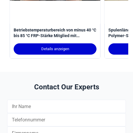
Betriebstemperaturbereich von minus 40 °C
Spulenlänge
bis 85 °C FRP-Stärke Mitglied mit
Polymer-Stru
ausgezeichneter chemischer Beständigkeit
Installation
und 1,5-prozentiger Verlängerung beim
gewährleiste
Details anzeigen
Bruch entwickelt Kabelstärke
sicherzustellen
Contact Our Experts