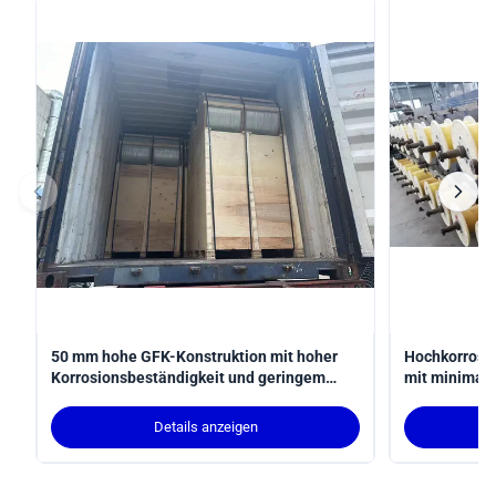
50 mm hohe GFK-Konstruktion mit hoher
Hochkorrosi
Korrosionsbeständigkeit und geringem
mit minimal
Wartungsaufwand für langlebige
höherer Fest
strukturelle Unterstützung
industriell
Details anzeigen