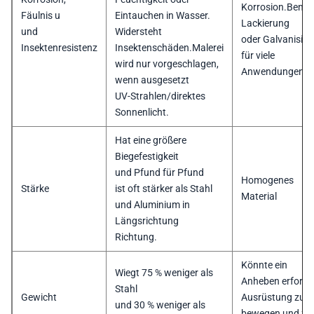
Korrosion.Benöt
Fäulnis u
Eintauchen in Wasser.
Lackierung
und
Widersteht
oder Galvanisier
Insektenresistenz
Insektenschäden.Malerei
für viele
wird nur vorgeschlagen,
Anwendungen.
wenn ausgesetzt
UV-Strahlen/direktes
Sonnenlicht.
Hat eine größere
Biegefestigkeit
und Pfund für Pfund
Homogenes
Stärke
ist oft stärker als Stahl
Material
und Aluminium in
Längsrichtung
Richtung.
Könnte ein
Wiegt 75 % weniger als
Anheben erforde
Stahl
Gewicht
Ausrüstung zu
und 30 % weniger als
bewegen und zu