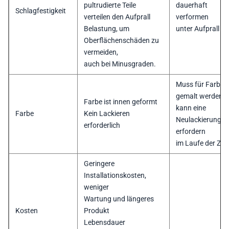
pultrudierte Teile
dauerhaft
Schlagfestigkeit
verteilen den Aufprall
verformen
Belastung, um
unter Aufprall
Oberflächenschäden zu
vermeiden,
auch bei Minusgraden.
Muss für Farbe
gemalt werden,
Farbe ist innen geformt
kann eine
Farbe
Kein Lackieren
Neulackierung
erforderlich
erfordern
im Laufe der Zeit
Geringere
Installationskosten,
weniger
Wartung und längeres
Kosten
Produkt
Lebensdauer