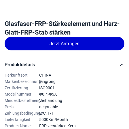
Glasfaser-FRP-Stärkeelement und Harz-
Glatt-FRP-Stab stärken
Jetzt Anfragen
Produktdetails
Herkunftsort
CHINA
Markenbezeichnung
Dingrong
Zertifizierung
ISO9001
Modellnummer
Φ0.4-Φ5.0
Mindestbestellmenge
Verhandlung
Preis
negotiable
Zahlungsbedingungen
L/C, T/T
Lieferfähigkeit
5000Km/Month
Product Name:
FRP verstärken Kern